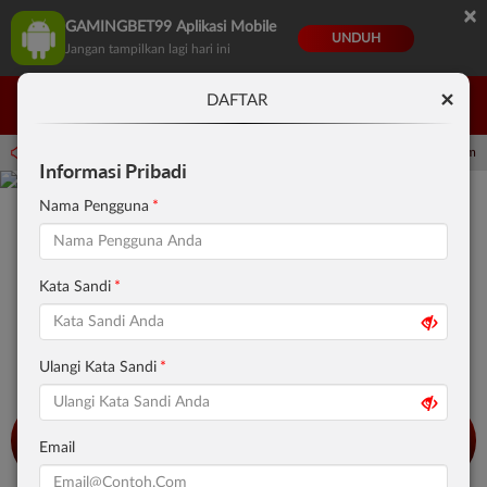
×
GAMINGBET99 Aplikasi Mobile
UNDUH
Jangan tampilkan lagi hari ini
×
DAFTAR
Masuk
Daftar
ri 14.59.59 sampai 30-Sep-2026 14.59.59. Selama waktu ini, PP Virtual Sports perm
Informasi Pribadi
Nama Pengguna
Kata Sandi
Ulangi Kata Sandi
JACKPOT
PLAY
IDR
12,672,781,135
Email